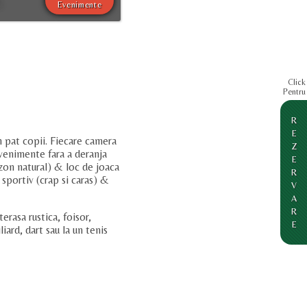
.
Evenimente
Click
Pentru
R
E
n pat copii. Fiecare camera
Z
evenimente fara a deranja
E
azon natural) & loc de joaca
R
 sportiv (crap si caras) &
V
A
R
erasa rustica, foisor,
E
iard, dart sau la un tenis