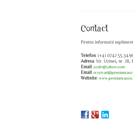
Contact
Pentru informatii supliment
Telefon
: (+4) 0742 55.34.9
Adresa
: Str. Uzinei, nr. 28
Email
:
uzulv@yahoo.com
Email
:
rezervari@pensiuneauz
Website
:
www.pensiuneauzu.