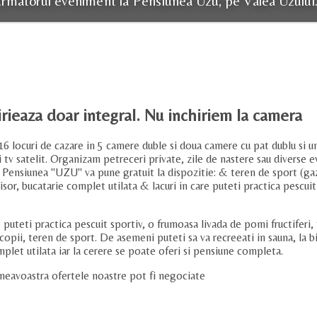
urmatorul eveniment la Pensiunea Uzu, pe Valea Uzului
e
rieaza doar integral. Nu inchiriem la camera
 locuri de cazare in 5 camere duble si doua camere cu pat dublu si u
si tv satelit. Organizam petreceri private, zile de nastere sau diverse 
a! Pensiunea "UZU" va pune gratuit la dispozitie: & teren de sport (g
sor, bucatarie complet utilata & lacuri in care puteti practica pescuit
puteti practica pescuit sportiv, o frumoasa livada de pomi fructiferi, t
copii, teren de sport. De asemeni puteti sa va recreeati in sauna, la bil
plet utilata iar la cerere se poate oferi si pensiune completa.
mneavoastra ofertele noastre pot fi negociate