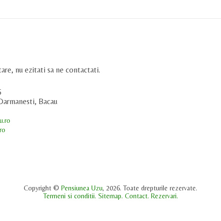
are, nu ezitati sa ne contactati.
6
, Darmanesti, Bacau
u.ro
ro
Copyright ©
Pensiunea Uzu
, 2026. Toate drepturile rezervate.
Termeni si conditii.
Sitemap.
Contact.
Rezervari.