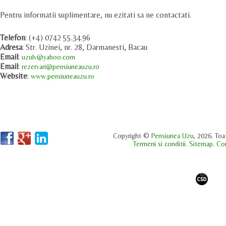
Pentru informatii suplimentare, nu ezitati sa ne contactati.
Telefon
: (+4) 0742 55.34.96
Adresa
: Str. Uzinei, nr. 28, Darmanesti, Bacau
Email
:
uzulv@yahoo.com
Email
:
rezervari@pensiuneauzu.ro
Website
:
www.pensiuneauzu.ro
Copyright ©
Pensiunea Uzu
, 2026. Toa
Termeni si conditii.
Sitemap.
Con