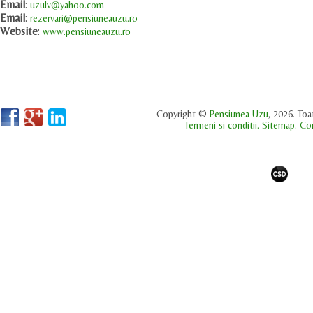
Email
:
uzulv@yahoo.com
Email
:
rezervari@pensiuneauzu.ro
Website
:
www.pensiuneauzu.ro
Copyright ©
Pensiunea Uzu
, 2026. Toa
Termeni si conditii.
Sitemap.
Con