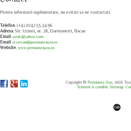
Pentru informatii suplimentare, nu ezitati sa ne contactati.
Telefon
: (+4) 0742 55.34.96
Adresa
: Str. Uzinei, nr. 28, Darmanesti, Bacau
Email
:
uzulv@yahoo.com
Email
:
rezervari@pensiuneauzu.ro
Website
:
www.pensiuneauzu.ro
Copyright ©
Pensiunea Uzu
, 2026. Toa
Termeni si conditii.
Sitemap.
Con